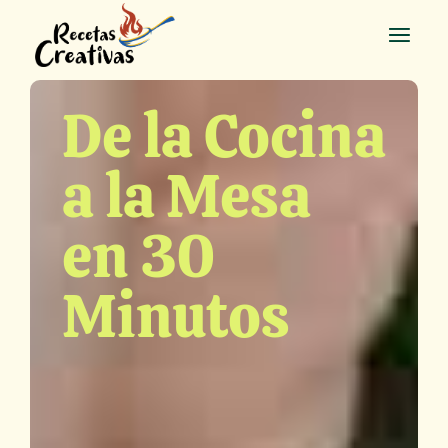
De la Cocina
a la Mesa
en 30
Minutos