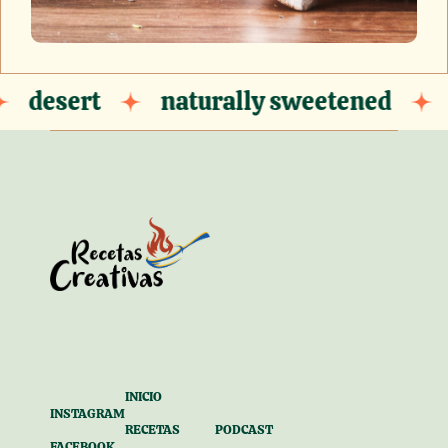
sert
naturally sweetened
glut
INICIO
INSTAGRAM
RECETAS
PODCAST
FACEBOOK