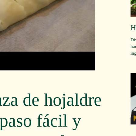
H
Di
ha
in
nza de hojaldre
paso fácil y