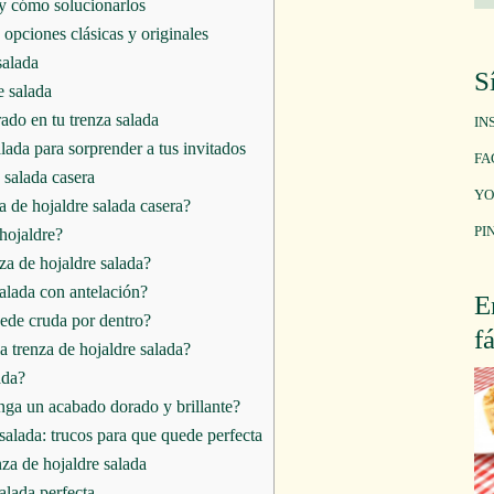
 y cómo solucionarlos
 opciones clásicas y originales
salada
S
e salada
ado en tu trenza salada
IN
alada para sorprender a tus invitados
FA
 salada casera
YO
a de hojaldre salada casera?
PI
hojaldre?
za de hojaldre salada?
salada con antelación?
E
uede cruda por dentro?
f
a trenza de hojaldre salada?
ada?
nga un acabado dorado y brillante?
salada: trucos para que quede perfecta
nza de hojaldre salada
alada perfecta