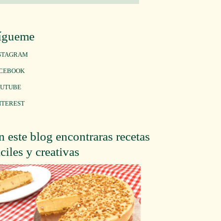
ígueme
STAGRAM
CEBOOK
UTUBE
NTEREST
n este blog encontraras recetas
áciles y creativas