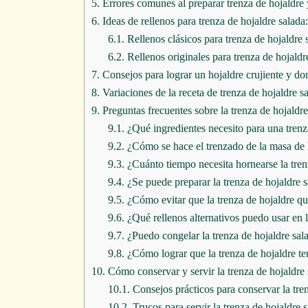
5.
Errores comunes al preparar trenza de hojaldre
6.
Ideas de rellenos para trenza de hojaldre salada:
6.1.
Rellenos clásicos para trenza de hojaldre 
6.2.
Rellenos originales para trenza de hojaldr
7.
Consejos para lograr un hojaldre crujiente y dor
8.
Variaciones de la receta de trenza de hojaldre s
9.
Preguntas frecuentes sobre la trenza de hojaldre
9.1.
¿Qué ingredientes necesito para una trenz
9.2.
¿Cómo se hace el trenzado de la masa de 
9.3.
¿Cuánto tiempo necesita hornearse la tren
9.4.
¿Se puede preparar la trenza de hojaldre 
9.5.
¿Cómo evitar que la trenza de hojaldre q
9.6.
¿Qué rellenos alternativos puedo usar en l
9.7.
¿Puedo congelar la trenza de hojaldre sal
9.8.
¿Cómo lograr que la trenza de hojaldre te
10.
Cómo conservar y servir la trenza de hojaldre 
10.1.
Consejos prácticos para conservar la tre
10.2.
Trucos para servir la trenza de hojaldre s