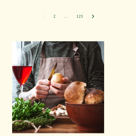
Paginación
1
2
…
123
de
entradas