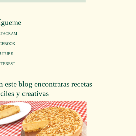
ígueme
STAGRAM
CEBOOK
UTUBE
NTEREST
n este blog encontraras recetas
áciles y creativas