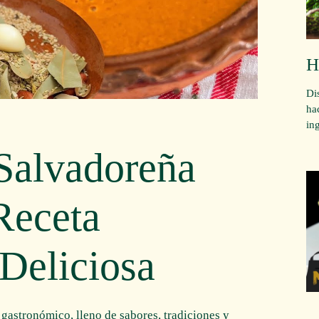
H
Di
ha
in
 Salvadoreña
Receta
 Deliciosa
gastronómico, lleno de sabores, tradiciones y