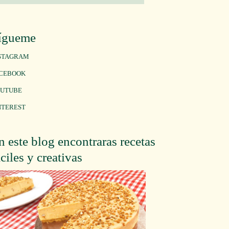
ígueme
STAGRAM
CEBOOK
UTUBE
NTEREST
n este blog encontraras recetas
áciles y creativas