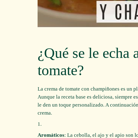
¿Qué se le echa 
tomate?
La crema de tomate con champiñones es un pla
Aunque la receta base es deliciosa, siempre e
le den un toque personalizado. A continuación
crema.
Aromáticos
: La cebolla, el ajo y el apio son 