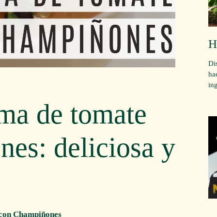
H
Di
ha
in
ema de tomate
es: deliciosa y
 con Champiñones