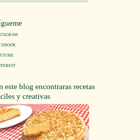
ígueme
STAGRAM
CEBOOK
UTUBE
NTEREST
n este blog encontraras recetas
áciles y creativas