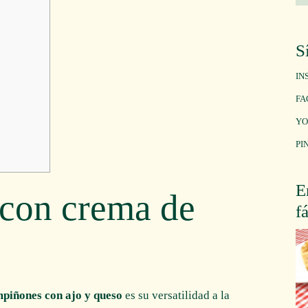
S
IN
FA
YO
PI
E
con crema de
f
piñones con ajo y queso
es su versatilidad a la