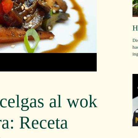
H
Di
ha
in
celgas al wok
ra: Receta