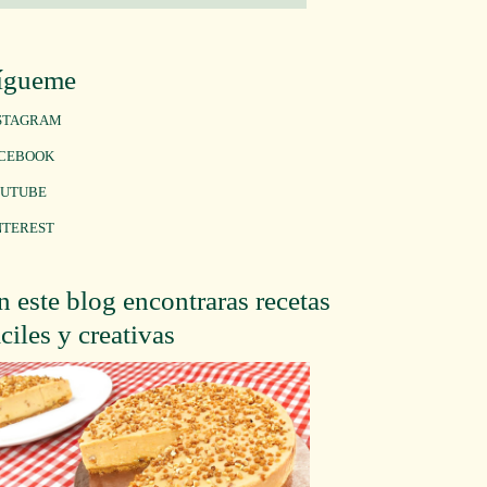
ígueme
STAGRAM
CEBOOK
UTUBE
NTEREST
n este blog encontraras recetas
áciles y creativas