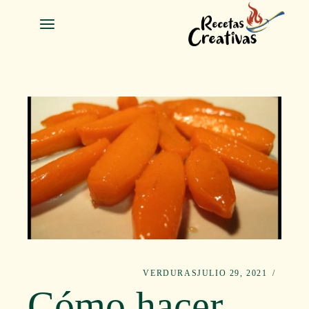
Salta
a
contenid
VERDURAS
JULIO 29, 2021
Cómo hacer