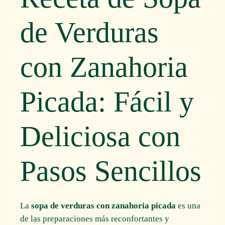
de Verduras
con Zanahoria
Picada: Fácil y
Deliciosa con
Pasos Sencillos
La
sopa de verduras con zanahoria picada
es una
de las preparaciones más reconfortantes y