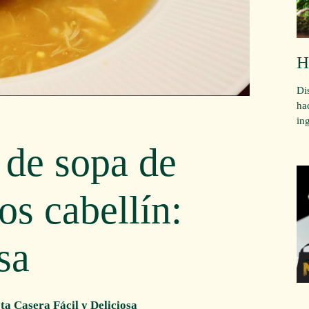
H
Di
ha
in
 de sopa de
os cabellín:
sa
ta Casera Fácil y Deliciosa