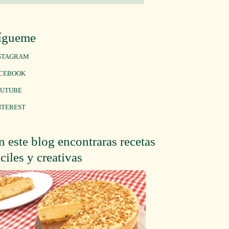
ígueme
STAGRAM
CEBOOK
UTUBE
NTEREST
n este blog encontraras recetas
áciles y creativas