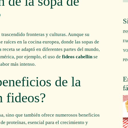
n de la sopa de
?
S
IN
a trascendido fronteras y culturas. Aunque su
FA
e raíces en la cocina europea, donde las sopas de
a receta se adaptó en diferentes partes del mundo,
YO
mérica, por ejemplo, el uso de
fideos cabellín
se
PI
sabor más intenso.
eneficios de la
E
f
n fideos?
osa, sino que también ofrece numerosos beneficios
 de proteínas, esencial para el crecimiento y