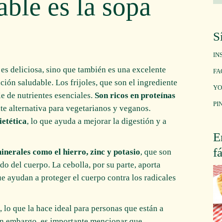
able es la sopa
S
IN
 es deliciosa, sino que también es una excelente
FA
ión saludable. Los frijoles, que son el ingrediente
YO
le de nutrientes esenciales.
Son ricos en proteínas
PI
nte alternativa para vegetarianos y veganos.
ietética
, lo que ayuda a mejorar la digestión y a
E
f
inerales como el hierro, zinc y potasio
, que son
 del cuerpo. La cebolla, por su parte, aporta
ue ayudan a proteger el cuerpo contra los radicales
, lo que la hace ideal para personas que están a
in embargo, es importante mencionar que,