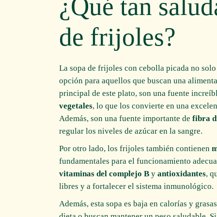
¿Qué tan salud
de frijoles?
La sopa de frijoles con cebolla picada no solo
opción para aquellos que buscan una alimentac
principal de este plato, son una fuente increíb
vegetales
, lo que los convierte en una excele
Además, son una fuente importante de
fibra d
regular los niveles de azúcar en la sangre.
Por otro lado, los frijoles también contienen
m
fundamentales para el funcionamiento adecuado
vitaminas del complejo B
y
antioxidantes
, q
libres y a fortalecer el sistema inmunológico.
Además, esta sopa es baja en calorías y grasas
dieta o buscan mantener un peso saludable. S