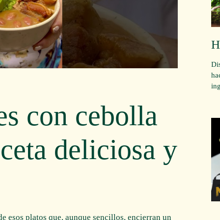
H
Di
ha
in
es con cebolla
ceta deliciosa y
de esos platos que, aunque sencillos, encierran un