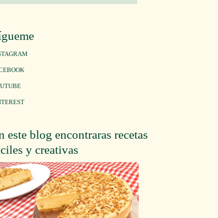
ígueme
STAGRAM
CEBOOK
UTUBE
NTEREST
n este blog encontraras recetas
áciles y creativas