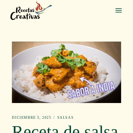
Saltar
al
contenido
DICIEMBRE 5, 2025
SALSAS
Receta de salsa