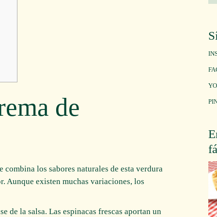
S
IN
FA
YO
crema de
PI
E
f
 combina los sabores naturales de esta verdura
or. Aunque existen muchas variaciones, los
ase de la salsa. Las espinacas frescas aportan un