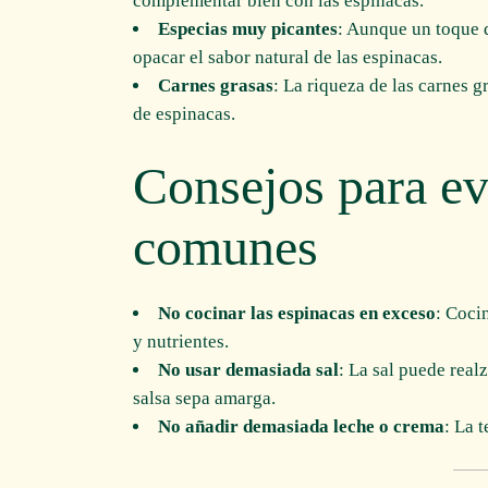
complementar bien con las espinacas.
Especias muy picantes
: Aunque un toque d
opacar el sabor natural de las espinacas.
Carnes grasas
: La riqueza de las carnes g
de espinacas.
Consejos para evi
comunes
No cocinar las espinacas en exceso
: Coci
y nutrientes.
No usar demasiada sal
: La sal puede real
salsa sepa amarga.
No añadir demasiada leche o crema
: La 