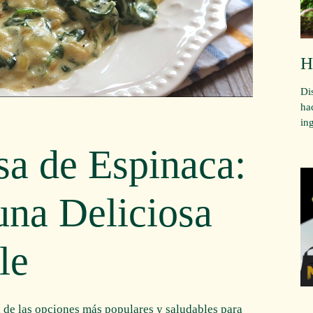
H
Di
ha
in
sa de Espinaca:
na Deliciosa
le
 de las opciones más populares y saludables para