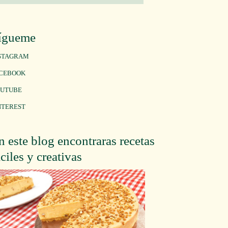
ígueme
STAGRAM
CEBOOK
UTUBE
NTEREST
n este blog encontraras recetas
áciles y creativas