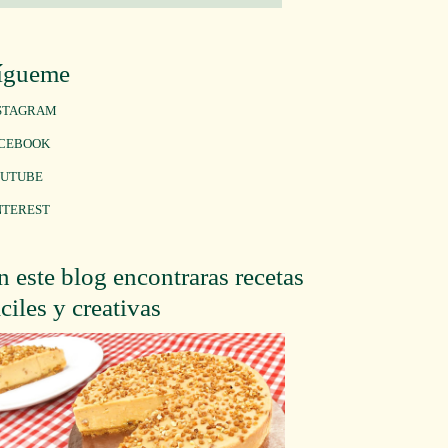
ígueme
STAGRAM
CEBOOK
UTUBE
NTEREST
n este blog encontraras recetas
áciles y creativas