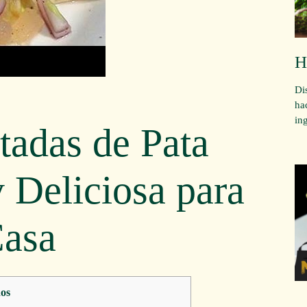
H
Di
ha
in
tadas de Pata
y Deliciosa para
Casa
os