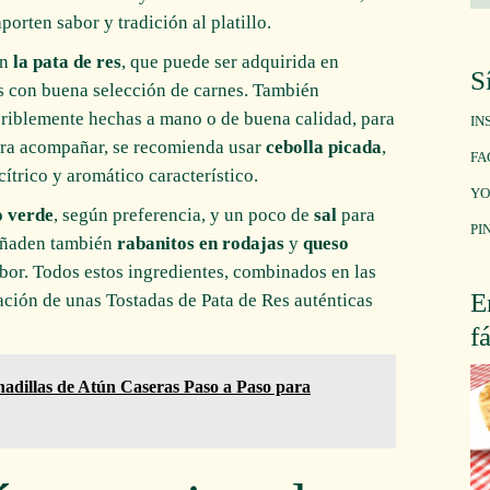
rten sabor y tradición al platillo.
an
la pata de res
, que puede ser adquirida en
S
s con buena selección de carnes. También
eriblemente hechas a mano o de buena calidad, para
IN
Para acompañar, se recomienda usar
cebolla picada
,
FA
ítrico y aromático característico.
YO
o verde
, según preferencia, y un poco de
sal
para
PI
 añaden también
rabanitos en rodajas
y
queso
or. Todos estos ingredientes, combinados en las
E
ación de unas Tostadas de Pata de Res auténticas
f
adillas de Atún Caseras Paso a Paso para