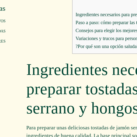
as
VOS
DAS
RES
Ingredientes nec
preparar tostada
serrano y hongo
Para preparar unas deliciosas tostadas de jamón s
ingredientes de buena calidad. La base principal s