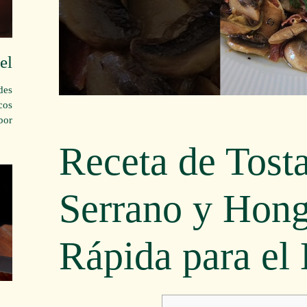
el
des
cos
or!
Receta de Tost
Serrano y Hong
Rápida para el