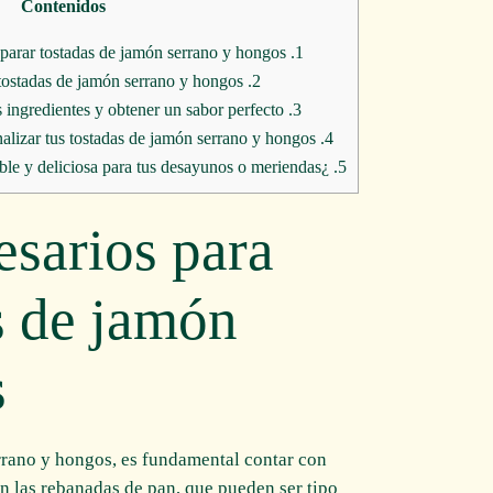
Contenidos
Ingredientes necesarios para preparar tostadas de jamón serrano y hongos
1.
Paso a paso: cómo preparar las tostadas de jamón serrano y hongos
2.
Consejos para elegir los mejores ingredientes y obtener un sabor perfecto
3.
Variaciones y trucos para personalizar tus tostadas de jamón serrano y hongos
4.
¿Por qué son una opción saludable y deliciosa para tus desayunos o meriendas?
5.
esarios para
s de jamón
s
errano y hongos, es fundamental contar con
on las rebanadas de pan, que pueden ser tipo