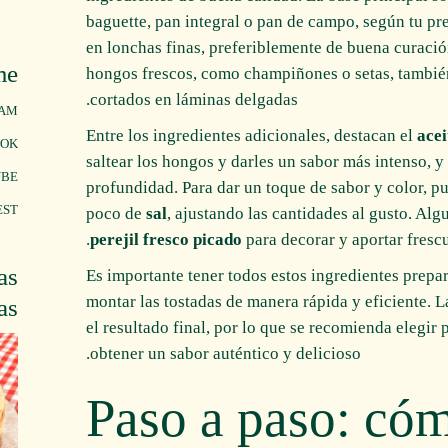
baguette, pan integral o pan de campo, según tu pr
en lonchas finas, preferiblemente de buena curación
me
hongos frescos, como champiñones o setas, también
cortados en láminas delgadas.
RAM
Entre los ingredientes adicionales, destacan el
acei
OOK
saltear los hongos y darles un sabor más intenso, y
UBE
profundidad. Para dar un toque de sabor y color, p
EST
poco de
sal
, ajustando las cantidades al gusto. Al
perejil fresco picado
para decorar y aportar frescur
as
Es importante tener todos estos ingredientes prepa
montar las tostadas de manera rápida y eficiente. 
as
el resultado final, por lo que se recomienda elegir
obtener un sabor auténtico y delicioso.
Paso a paso: cóm