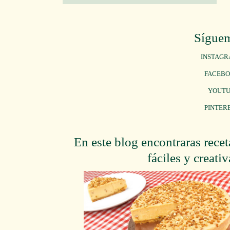
Sígue
INSTAG
FACEB
YOUT
PINTER
En este blog encontraras recet
fáciles y creativ