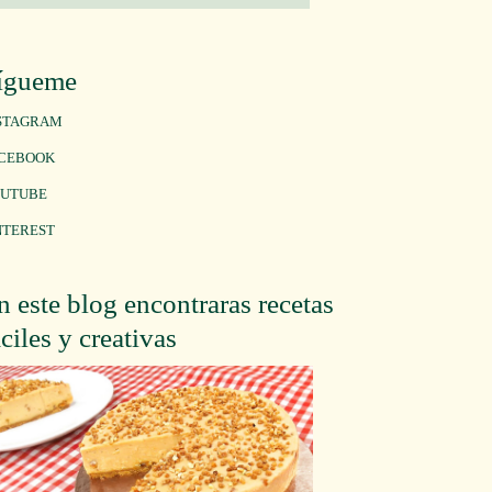
ígueme
STAGRAM
CEBOOK
UTUBE
NTEREST
n este blog encontraras recetas
áciles y creativas