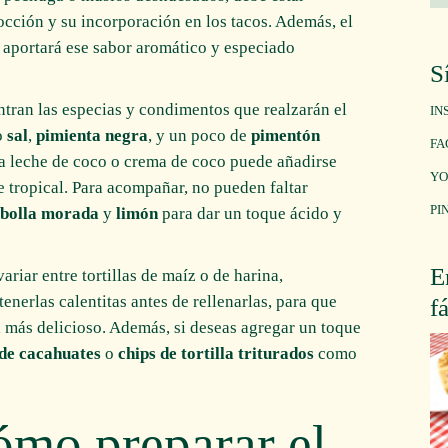
occión y su incorporación en los tacos. Además, el
e aportará ese sabor aromático y especiado
S
ntran las especias y condimentos que realzarán el
IN
o
sal
,
pimienta negra
, y un poco de
pimentón
FA
La leche de coco o crema de coco puede añadirse
YO
 tropical. Para acompañar, no pueden faltar
PI
ebolla morada
y
limón
para dar un toque ácido y
E
ariar entre tortillas de maíz o de harina,
enerlas calentitas antes de rellenarlas, para que
f
n más delicioso. Además, si deseas agregar un toque
 de cacahuates
o
chips de tortilla triturados
como
ómo preparar el