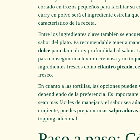
cortado en trozos pequeños para facilitar su c
curry en polvo será el ingrediente estrella qu
característico de la receta.
Entre los ingredientes clave también se encue
sabor del plato. Es recomendable tener a man
dulce
para dar color y profundidad al sabor. 
para conseguir una textura cremosa y un toque
ingredientes frescos como
cilantro picado
,
c
fresco.
En cuanto a las tortillas, las opciones pueden v
dependiendo de la preferencia. Es importante t
sean más fáciles de manejar y el sabor sea aú
crujiente, puedes preparar unas
salpicaduras
topping adicional.
Paso a paso: C