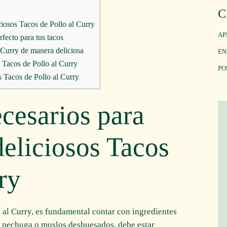
C
ciosos Tacos de Pollo al Curry
AP
fecto para tus tacos
 Curry de manera deliciosa
EN
s Tacos de Pollo al Curry
PO
 Tacos de Pollo al Curry
ecesarios para
deliciosos Tacos
ry
o al Curry, es fundamental contar con ingredientes
te pechuga o muslos deshuesados, debe estar