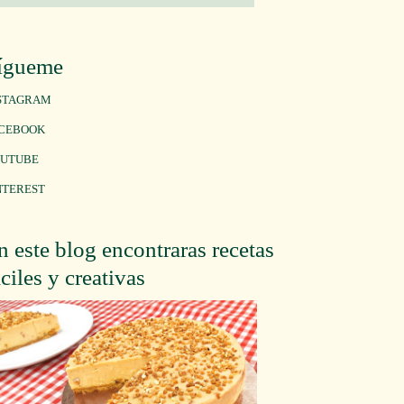
ígueme
STAGRAM
CEBOOK
UTUBE
NTEREST
n este blog encontraras recetas
áciles y creativas