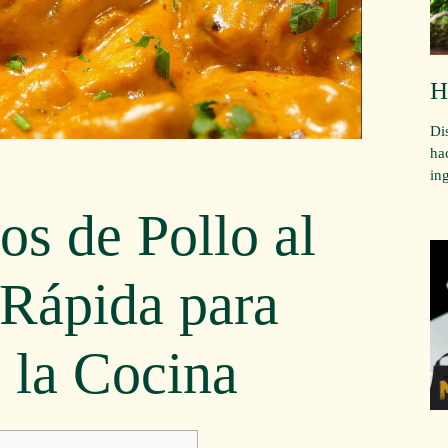
H
Di
ha
in
os de Pollo al
 Rápida para
 la Cocina