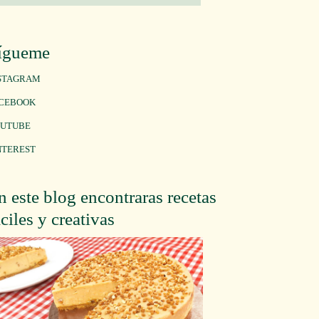
ígueme
STAGRAM
CEBOOK
UTUBE
NTEREST
n este blog encontraras recetas
áciles y creativas