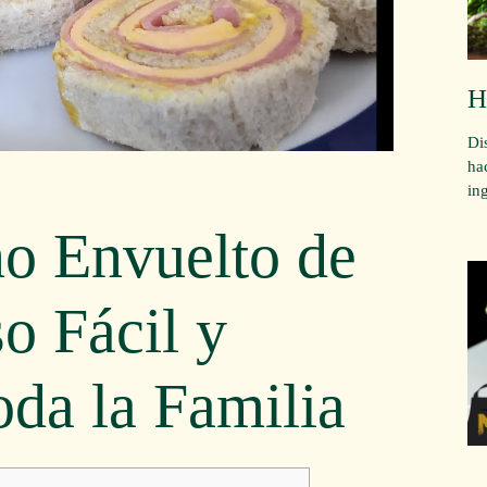
H
Di
ha
in
ño Envuelto de
o Fácil y
oda la Familia