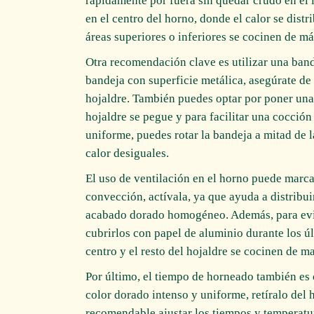
rápidamente por fuera sin quedar crudo en el 
en el centro del horno, donde el calor se dis
áreas superiores o inferiores se cocinen de m
Otra recomendación clave es utilizar una band
bandeja con superficie metálica, asegúrate de 
hojaldre. También puedes optar por poner una 
hojaldre se pegue y para facilitar una cocció
uniforme, puedes rotar la bandeja a mitad de l
calor desiguales.
El uso de ventilación en el horno puede marcar
convección, actívala, ya que ayuda a distribu
acabado dorado homogéneo. Además, para evit
cubrirlos con papel de aluminio durante los ú
centro y el resto del hojaldre se cocinen de m
Por último, el tiempo de horneado también es c
color dorado intenso y uniforme, retíralo del 
recomendable ajustar los tiempos y temperatura