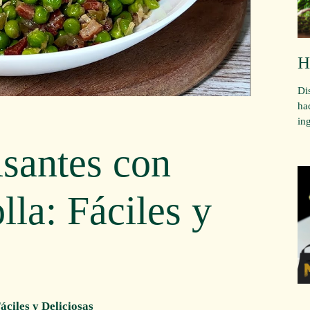
H
Di
ha
in
santes con
la: Fáciles y
ciles y Deliciosas