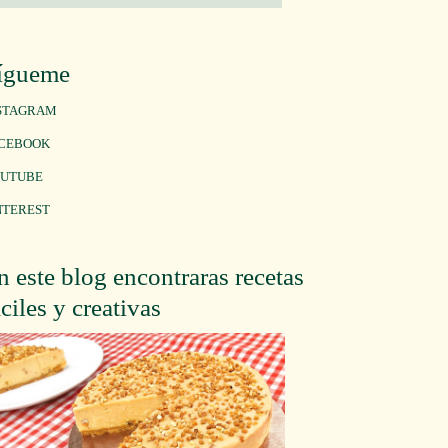
ígueme
STAGRAM
CEBOOK
UTUBE
NTEREST
n este blog encontraras recetas
áciles y creativas