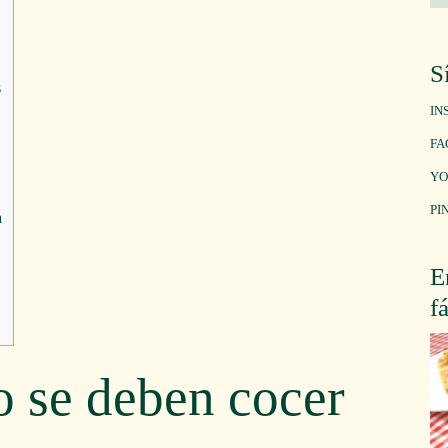
S
s
IN
FA
YO
PI
a
E
f
 se deben cocer