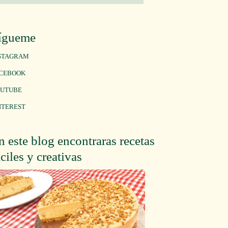
ígueme
STAGRAM
CEBOOK
UTUBE
NTEREST
n este blog encontraras recetas
áciles y creativas