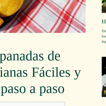
H
Di
ha
in
panadas de
anas Fáciles y
 paso a paso