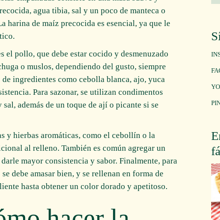
recocida, agua tibia, sal y un poco de manteca o
La harina de maíz precocida es esencial, ya que le
S
tico.
 es el pollo, que debe estar cocido y desmenuzado
IN
chuga o muslos, dependiendo del gusto, siempre
FA
 de ingredientes como cebolla blanca, ajo, yuca
YO
istencia. Para sazonar, se utilizan condimentos
PI
sal, además de un toque de ají o picante si se
E
s y hierbas aromáticas, como el cebollín o la
dicional al relleno. También es común agregar un
f
darle mayor consistencia y sabor. Finalmente, para
se debe amasar bien, y se rellenan en forma de
caliente hasta obtener un color dorado y apetitoso.
ómo hacer la