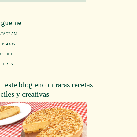
ígueme
STAGRAM
CEBOOK
UTUBE
NTEREST
n este blog encontraras recetas
áciles y creativas