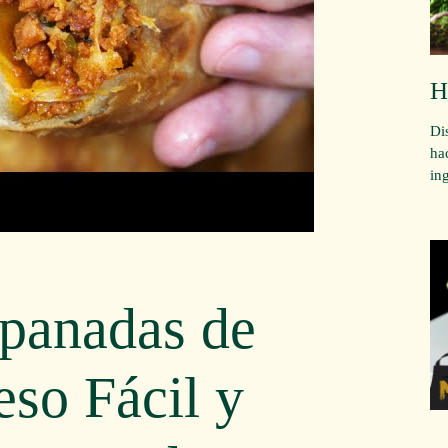
H
Di
ha
in
panadas de
so Fácil y