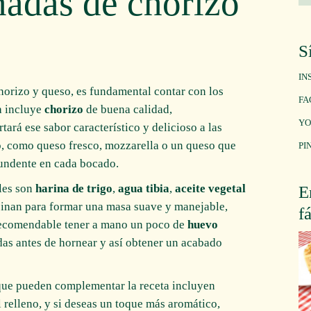
adas de chorizo
S
IN
horizo y queso, es fundamental contar con los
FA
a incluye
chorizo
de buena calidad,
YO
tará ese sabor característico y delicioso a las
, como queso fresco, mozzarella o un queso que
PI
fundente en cada bocado.
ales son
harina de trigo
,
agua tibia
,
aceite vegetal
E
binan para formar una masa suave y manejable,
f
 recomendable tener a mano un poco de
huevo
das antes de hornear y así obtener un acabado
 que pueden complementar la receta incluyen
 relleno, y si deseas un toque más aromático,