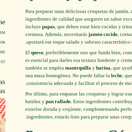
Para preparar unas deliciosas croquetas de jamón,
ingredientes de calidad que aseguren un sabor exce
me
incluye
papas
, que deben estar bien cocidas y trit
RAM
cremosa. Además, necesitarás
jamón cocido
, cort
aportará ese toque salado y sabroso característico 
OOK
El
queso
, preferiblemente uno que funda bien, com
UBE
es esencial para darles esa textura fundente y cremo
EST
también se emplea
mantequilla
y
harina
, que ayud
una masa homogénea. No puede faltar la
leche
, qu
as
consistencia adecuada y facilitar el proceso de mo
as
Por último, para empanar las croquetas y lograr esa 
batidos y
pan rallado
. Estos ingredientes contribu
exterior dorada y crujiente, complementando perfec
ingredientes, estarás listo para preparar unas croqu