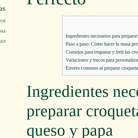
as
VOS
DAS
RES
Ingredientes nec
preparar croquet
queso y papa