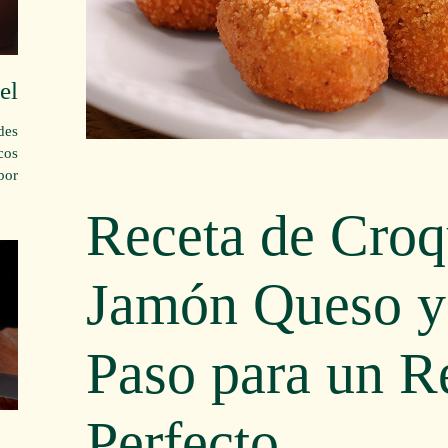
el
des
cos
or!
Receta de Croq
Jamón Queso y
Paso para un R
Perfecto