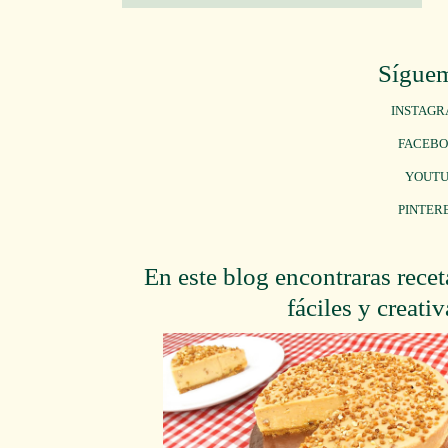
Sígue
INSTAG
FACEB
YOUT
PINTER
En este blog encontraras recet
fáciles y creativ