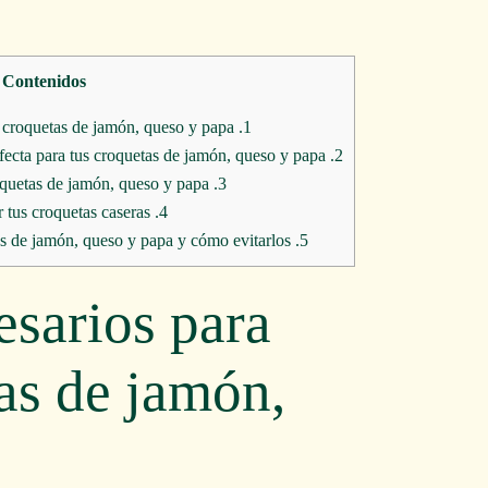
Contenidos
Ingredientes necesarios para preparar croquetas de jamón, queso y papa
1.
Paso a paso: Cómo hacer la masa perfecta para tus croquetas de jamón, queso y papa
2.
Consejos para empanar y freír las croquetas de jamón, queso y papa
3.
Variaciones y trucos para personalizar tus croquetas caseras
4.
Errores comunes al preparar croquetas de jamón, queso y papa y cómo evitarlos
5.
esarios para
as de jamón,