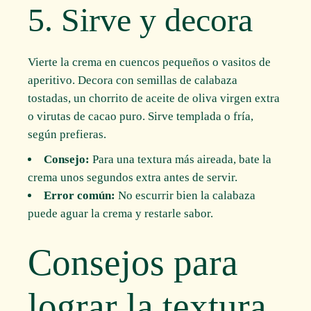
5. Sirve y decora
Vierte la crema en cuencos pequeños o vasitos de
aperitivo. Decora con semillas de calabaza
tostadas, un chorrito de aceite de oliva virgen extra
o virutas de cacao puro. Sirve templada o fría,
según prefieras.
Consejo:
Para una textura más aireada, bate la
crema unos segundos extra antes de servir.
Error común:
No escurrir bien la calabaza
puede aguar la crema y restarle sabor.
Consejos para
lograr la textura