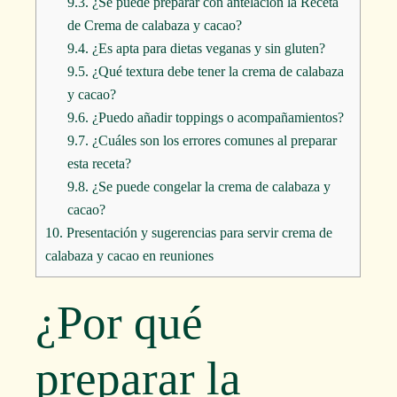
9.3.
¿Se puede preparar con antelación la Receta
de Crema de calabaza y cacao?
9.4.
¿Es apta para dietas veganas y sin gluten?
9.5.
¿Qué textura debe tener la crema de calabaza
y cacao?
9.6.
¿Puedo añadir toppings o acompañamientos?
9.7.
¿Cuáles son los errores comunes al preparar
esta receta?
9.8.
¿Se puede congelar la crema de calabaza y
cacao?
10.
Presentación y sugerencias para servir crema de
calabaza y cacao en reuniones
¿Por qué
preparar la