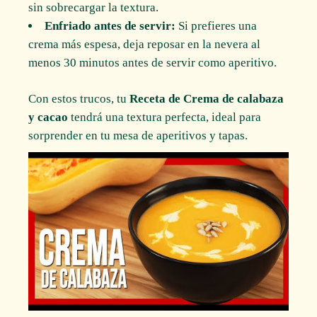
sin sobrecargar la textura.
Enfriado antes de servir:
Si prefieres una
crema más espesa, deja reposar en la nevera al
menos 30 minutos antes de servir como aperitivo.
Con estos trucos, tu
Receta de Crema de calabaza
y cacao
tendrá una textura perfecta, ideal para
sorprender en tu mesa de aperitivos y tapas.