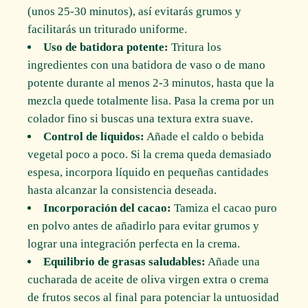
(unos 25-30 minutos), así evitarás grumos y
facilitarás un triturado uniforme.
Uso de batidora potente:
Tritura los
ingredientes con una batidora de vaso o de mano
potente durante al menos 2-3 minutos, hasta que la
mezcla quede totalmente lisa. Pasa la crema por un
colador fino si buscas una textura extra suave.
Control de líquidos:
Añade el caldo o bebida
vegetal poco a poco. Si la crema queda demasiado
espesa, incorpora líquido en pequeñas cantidades
hasta alcanzar la consistencia deseada.
Incorporación del cacao:
Tamiza el cacao puro
en polvo antes de añadirlo para evitar grumos y
lograr una integración perfecta en la crema.
Equilibrio de grasas saludables:
Añade una
cucharada de aceite de oliva virgen extra o crema
de frutos secos al final para potenciar la untuosidad