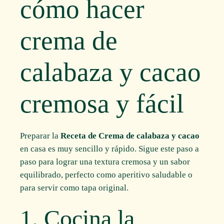
cómo hacer
crema de
calabaza y cacao
cremosa y fácil
Preparar la
Receta de Crema de calabaza y cacao
en casa es muy sencillo y rápido. Sigue este paso a
paso para lograr una textura cremosa y un sabor
equilibrado, perfecto como aperitivo saludable o
para servir como tapa original.
1. Cocina la