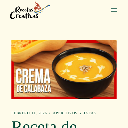
Saltar
al
contenido
FEBRERO 11, 2026
APERITIVOS Y TAPAS
Receta de