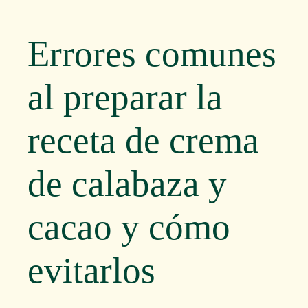
Errores comunes
al preparar la
receta de crema
de calabaza y
cacao y cómo
evitarlos