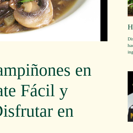
H
Di
ha
in
ampiñones en
te Fácil y
isfrutar en