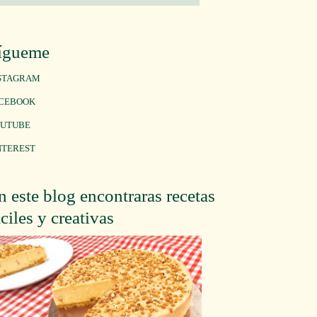
ígueme
STAGRAM
CEBOOK
UTUBE
NTEREST
n este blog encontraras recetas
áciles y creativas