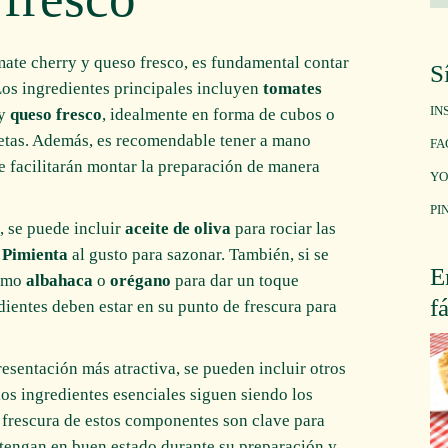
mate cherry y queso fresco, es fundamental contar
S
Los ingredientes principales incluyen
tomates
IN
 y
queso fresco
, idealmente en forma de cubos o
chetas. Además, es recomendable tener a mano
FA
e facilitarán montar la preparación de manera
YO
PI
, se puede incluir
aceite de oliva
para rociar las
y
Pimienta
al gusto para sazonar. También, si se
E
como
albahaca
o
orégano
para dar un toque
f
dientes deben estar en su punto de frescura para
esentación más atractiva, se pueden incluir otros
 los ingredientes esenciales siguen siendo los
y frescura de estos componentes son clave para
tengan en buen estado durante su preparación y