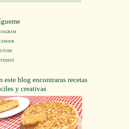
ígueme
STAGRAM
CEBOOK
UTUBE
NTEREST
n este blog encontraras recetas
áciles y creativas