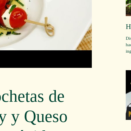
H
Di
ha
in
chetas de
y y Queso