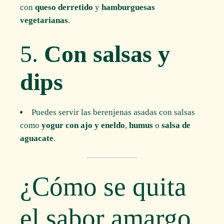
con
queso derretido
y
hamburguesas
vegetarianas
.
5.
Con salsas y
dips
Puedes servir las berenjenas asadas con salsas
como
yogur con ajo y eneldo
,
humus
o
salsa de
aguacate
.
¿Cómo se quita
el sabor amargo