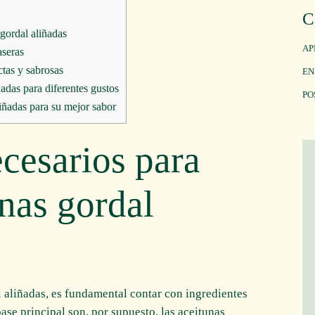
C
 gordal aliñadas
AP
aseras
tas y sabrosas
EN
ñadas para diferentes gustos
PO
iñadas para su mejor sabor
ecesarios para
unas gordal
l aliñadas, es fundamental contar con ingredientes
base principal son, por supuesto, las aceitunas