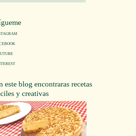
ígueme
STAGRAM
CEBOOK
UTUBE
NTEREST
n este blog encontraras recetas
áciles y creativas