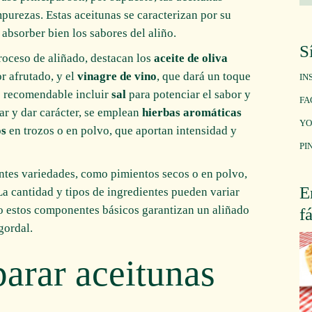
purezas. Estas aceitunas se caracterizan por su
absorber bien los sabores del aliño.
S
roceso de aliñado, destacan los
aceite de oliva
r afrutado, y el
vinagre de vino
, que dará un toque
IN
es recomendable incluir
sal
para potenciar el sabor y
FA
zar y dar carácter, se emplean
hierbas aromáticas
YO
os
en trozos o en polvo, que aportan intensidad y
PI
ntes variedades, como pimientos secos o en polvo,
E
La cantidad y tipos de ingredientes pueden variar
ro estos componentes básicos garantizan un aliñado
f
gordal.
parar aceitunas