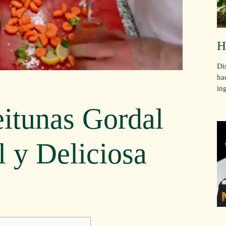
H
Di
ha
in
itunas Gordal
l y Deliciosa