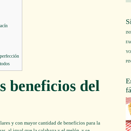
S
bacín
IN
FA
YO
 perfección
PI
 todos
E
s beneficios del
f
ulares y con mayor cantidad de beneficios para la
eas, al igual que la calabaza y el melón, y se