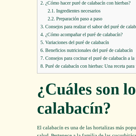
2.
¿Cómo hacer puré de calabacín con hierbas?
2.1.
Ingredientes necesarios
2.2.
Preparación paso a paso
3.
Consejos para realzar el sabor del puré de cala
4.
¿Cómo acompañar el puré de calabacín?
5.
Variaciones del puré de calabacín
6.
Beneficios nutricionales del puré de calabacín
7.
Consejos para cocinar el puré de calabacín a la
8.
Puré de calabacín con hierbas: Una receta para
¿Cuáles son lo
calabacín?
El calabacín es una de las hortalizas más pop
salud. Pertenece a la familia de las cucurbitác