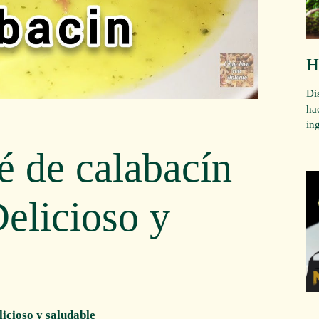
H
Di
ha
in
é de calabacín
Delicioso y
licioso y saludable