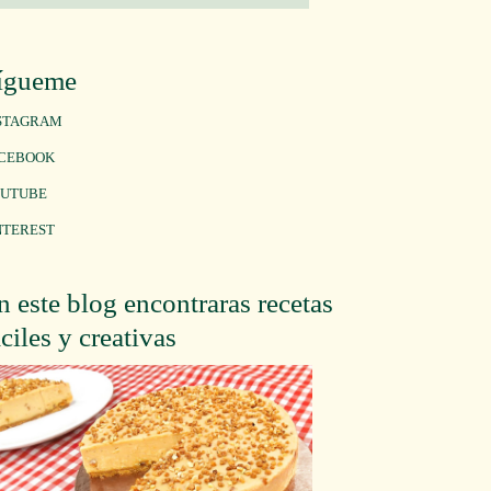
ígueme
STAGRAM
CEBOOK
UTUBE
NTEREST
n este blog encontraras recetas
áciles y creativas