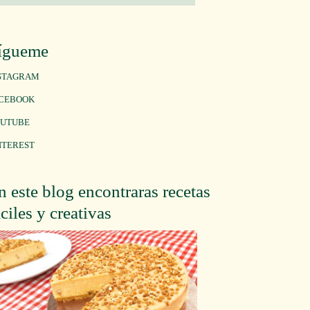
ígueme
STAGRAM
CEBOOK
UTUBE
NTEREST
n este blog encontraras recetas
áciles y creativas