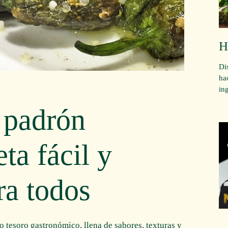
H
Di
ha
in
 padrón
eta fácil y
ra todos
o tesoro gastronómico, llena de sabores, texturas y