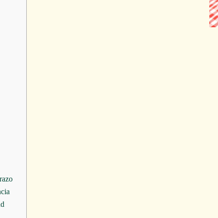
arazo
ncia
ad