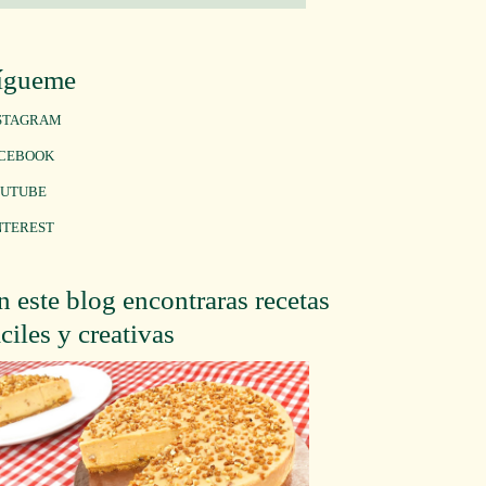
ígueme
STAGRAM
CEBOOK
UTUBE
NTEREST
n este blog encontraras recetas
áciles y creativas