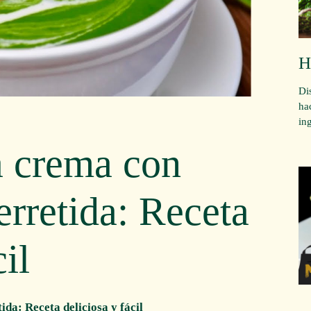
H
Di
ha
in
a crema con
erretida: Receta
il
da: Receta deliciosa y fácil