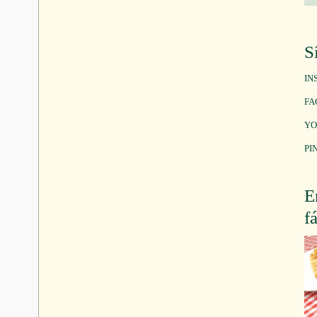
S
IN
FA
YO
PI
E
f