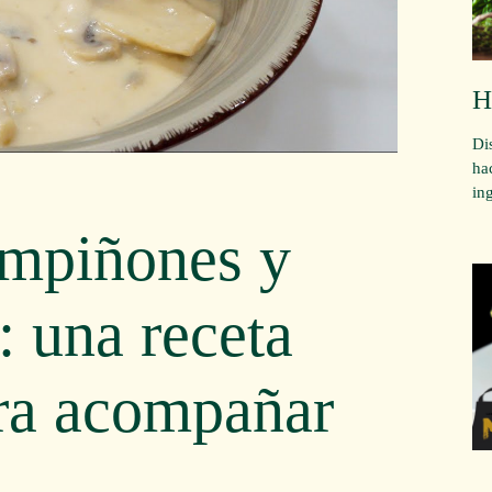
H
Di
ha
in
mpiñones y
: una receta
para acompañar