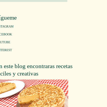
ígueme
STAGRAM
CEBOOK
UTUBE
NTEREST
n este blog encontraras recetas
áciles y creativas