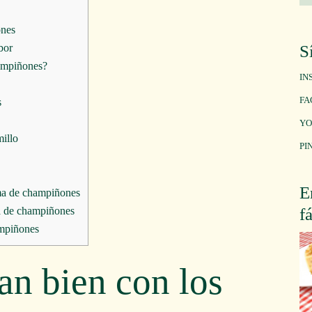
ones
bor
S
hampiñones?
IN
FA
s
YO
illo
PI
E
ma de champiñones
a de champiñones
f
ampiñones
an bien con los