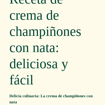
crema de
champiñones
con nata:
deliciosa y
fácil
Delicia culinaria: La crema de champiñones con
nata