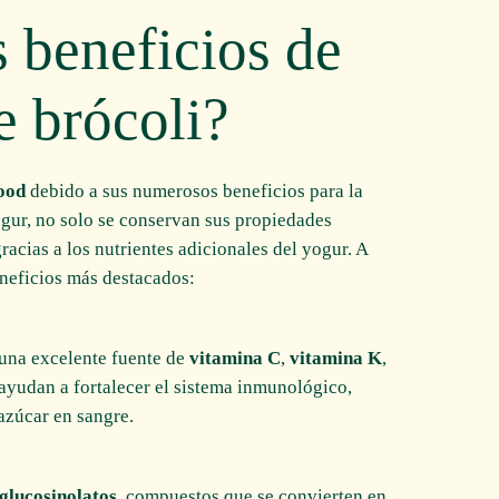
s beneficios de
 brócoli?
ood
debido a sus numerosos beneficios para la
ogur, no solo se conservan sus propiedades
racias a los nutrientes adicionales del yogur. A
neficios más destacados:
s una excelente fuente de
vitamina C
,
vitamina K
,
 ayudan a fortalecer el sistema inmunológico,
 azúcar en sangre.
glucosinolatos
, compuestos que se convierten en