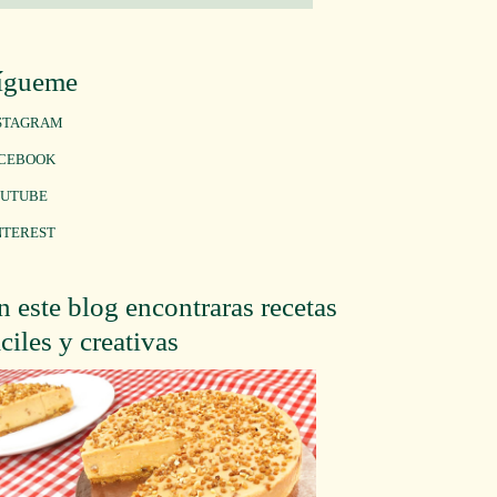
ígueme
STAGRAM
CEBOOK
UTUBE
NTEREST
n este blog encontraras recetas
áciles y creativas