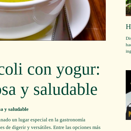
H
Di
ha
in
oli con yogur:
osa y saludable
a y saludable
anado un lugar especial en la gastronomía
les de digerir y versátiles. Entre las opciones más