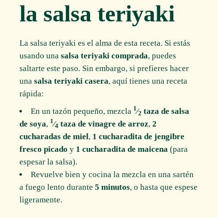
la salsa teriyaki
La salsa teriyaki es el alma de esta receta. Si estás
usando una
salsa teriyaki comprada
, puedes
saltarte este paso. Sin embargo, si prefieres hacer
una
salsa teriyaki casera
, aquí tienes una receta
rápida:
1
En un tazón pequeño, mezcla
⁄
taza de salsa
2
1
de soya
,
⁄
taza de vinagre de arroz
,
2
4
cucharadas de miel
,
1 cucharadita de jengibre
fresco picado
y
1 cucharadita de maicena
(para
espesar la salsa).
Revuelve bien y cocina la mezcla en una sartén
a fuego lento durante
5 minutos
, o hasta que espese
ligeramente.