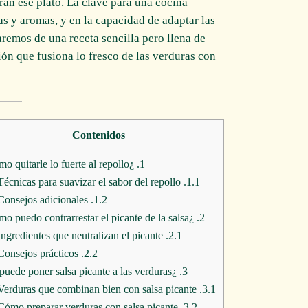
án ese plato. La clave para una cocina
ras y aromas, y en la capacidad de adaptar las
aremos de una receta sencilla pero llena de
ón que fusiona lo fresco de las verduras con
Contenidos
¿Cómo quitarle lo fuerte al repollo?
1.
Técnicas para suavizar el sabor del repollo
1.1.
Consejos adicionales
1.2.
¿Cómo puedo contrarrestar el picante de la salsa?
2.
Ingredientes que neutralizan el picante
2.1.
Consejos prácticos
2.2.
¿Se puede poner salsa picante a las verduras?
3.
Verduras que combinan bien con salsa picante
3.1.
Cómo preparar verduras con salsa picante
3.2.