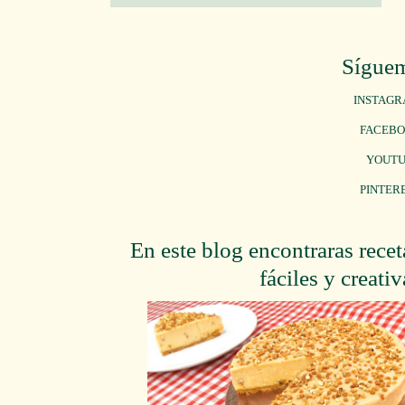
Sígue
INSTAG
FACEB
YOUT
PINTER
En este blog encontraras recet
fáciles y creativ