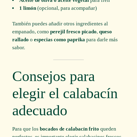
Aceite de oliva o aceite vegetal
para freír
1 limón
(opcional, para acompañar)
También puedes añadir otros ingredientes al
empanado, como
perejil fresco picado
,
queso
rallado
o
especias como paprika
para darle más
sabor.
Consejos para
elegir el calabacín
adecuado
Para que los
bocados de calabacín frito
queden
perfectos, es importante elegir calabacines frescos