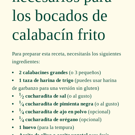
los bocados de
calabacín frito
Para preparar esta receta, necesitarás los siguientes
ingredientes:
2 calabacines grandes
(o 3 pequeños)
1 taza de harina de trigo
(puedes usar harina
de garbanzo para una versión sin gluten)
1
⁄
cucharadita de sal
(o al gusto)
2
1
⁄
cucharadita de pimienta negra
(o al gusto)
4
1
⁄
cucharadita de ajo en polvo
(opcional)
4
1
⁄
cucharadita de orégano
(opcional)
4
1 huevo
(para la tempura)