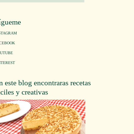
ígueme
STAGRAM
CEBOOK
UTUBE
NTEREST
n este blog encontraras recetas
áciles y creativas