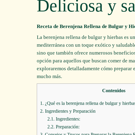
Deliciosa y s
Receta de Berenjena Rellena de Bulgur y Hi
La berenjena rellena de bulgur y hierbas es u
mediterránea con un toque exótico y saludable.
sino que también ofrece numerosos beneficios
opción para aquellos que buscan comer de mane
exploraremos detalladamente cómo preparar est
mucho más.
Contenidos
1.
¿Qué es la berenjena rellena de bulgur y hierba
2.
Ingredientes y Preparación
2.1.
Ingredientes:
2.2.
Preparación:
3.
Consejos y Trucos para Preparar la Berenjena 