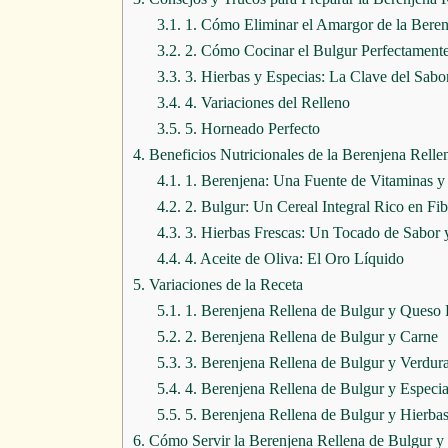
3.1.
1. Cómo Eliminar el Amargor de la Beren
3.2.
2. Cómo Cocinar el Bulgur Perfectament
3.3.
3. Hierbas y Especias: La Clave del Sabo
3.4.
4. Variaciones del Relleno
3.5.
5. Horneado Perfecto
4.
Beneficios Nutricionales de la Berenjena Relle
4.1.
1. Berenjena: Una Fuente de Vitaminas y
4.2.
2. Bulgur: Un Cereal Integral Rico en Fib
4.3.
3. Hierbas Frescas: Un Tocado de Sabor 
4.4.
4. Aceite de Oliva: El Oro Líquido
5.
Variaciones de la Receta
5.1.
1. Berenjena Rellena de Bulgur y Queso 
5.2.
2. Berenjena Rellena de Bulgur y Carne
5.3.
3. Berenjena Rellena de Bulgur y Verdur
5.4.
4. Berenjena Rellena de Bulgur y Especi
5.5.
5. Berenjena Rellena de Bulgur y Hierba
6.
Cómo Servir la Berenjena Rellena de Bulgur y