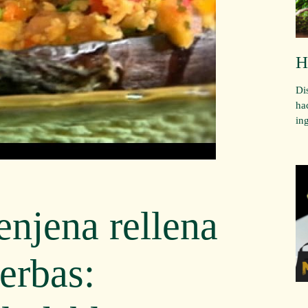
H
Di
ha
in
enjena rellena
erbas: