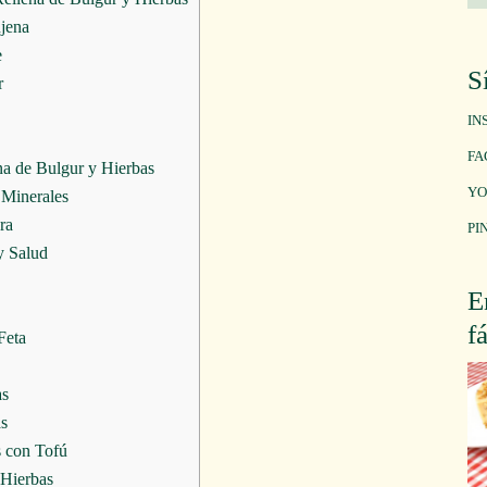
jena
e
S
r
IN
FA
na de Bulgur y Hierbas
YO
 Minerales
ra
PI
y Salud
E
f
Feta
as
as
s con Tofú
 Hierbas