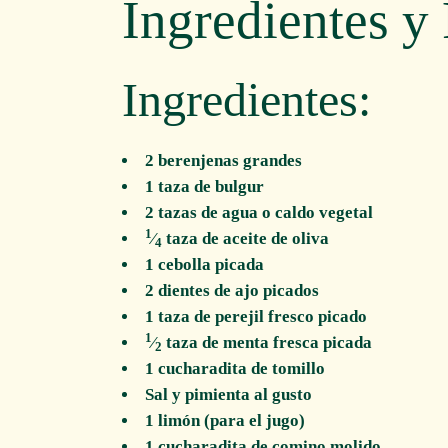
Ingredientes y
Ingredientes:
2 berenjenas grandes
1 taza de bulgur
2 tazas de agua o caldo vegetal
1
⁄
taza de aceite de oliva
4
1 cebolla picada
2 dientes de ajo picados
1 taza de perejil fresco picado
1
⁄
taza de menta fresca picada
2
1 cucharadita de tomillo
Sal y pimienta al gusto
1 limón (para el jugo)
1 cucharadita de comino molido